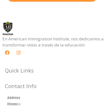
En American Immigration Institute, nos dedicamos a
transformar vidas a través de la educación.
F
I
a
n
c
s
e
t
b
a
Quick Links
o
g
o
r
k
a
Contact Info
m
xxxxxx
Address
xxxxxx
Phone