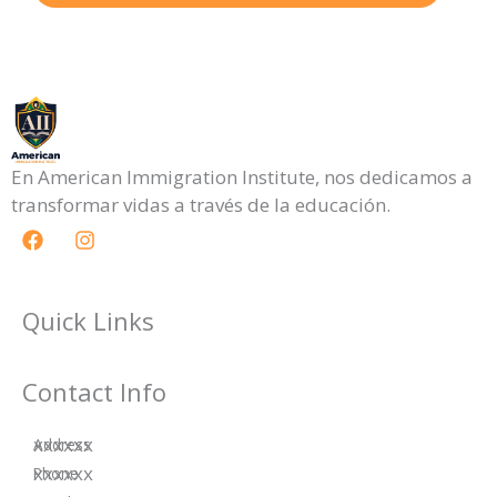
En American Immigration Institute, nos dedicamos a
transformar vidas a través de la educación.
F
I
a
n
c
s
e
t
b
a
Quick Links
o
g
o
r
k
a
Contact Info
m
xxxxxx
Address
xxxxxx
Phone