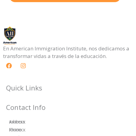
En American Immigration Institute, nos dedicamos a
transformar vidas a través de la educación.
F
I
a
n
c
s
e
t
b
a
Quick Links
o
g
o
r
k
a
Contact Info
m
xxxxxx
Address
xxxxxx
Phone