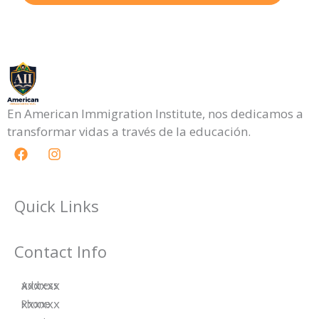
En American Immigration Institute, nos dedicamos a
transformar vidas a través de la educación.
F
I
a
n
c
s
e
t
b
a
Quick Links
o
g
o
r
k
a
Contact Info
m
xxxxxx
Address
xxxxxx
Phone